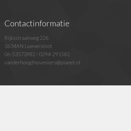
Contactinformatie
Rijksstraatweg 226
3634AN Loenersloot
06-53573982 / 0294-291582
vanderhoogthoveniers@planet.nl
© Copyright 2014 - leaders Template by
MW
Templates